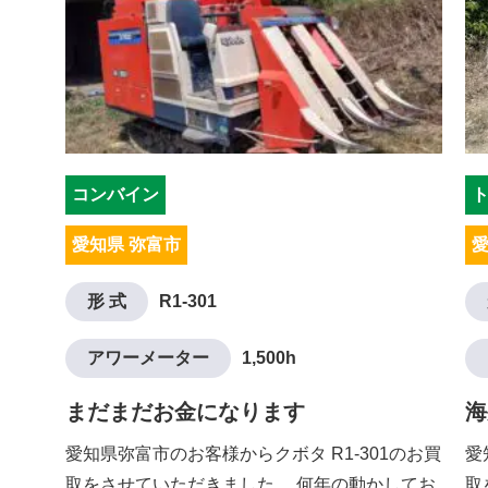
コンバイン
愛知県 弥富市
愛
形 式
R1-301
アワーメーター
1,500h
まだまだお金になります
海
愛知県弥富市のお客様からクボタ R1-301のお買
愛
取をさせていただきました。 何年の動かしてお
取