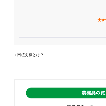
★★
«
田植え機とは？