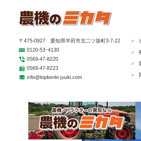
お客様から取得した個人情報は、第三者へ開示することはあり
・情報開示について、お客様の同意があった場合。
・法令に基づく場合
・弊社がお客様に提供するサービスを遂行するために、あらか
・国、地方公共団体又はその委託を受けた者が法令の定める事
〒475-0927 愛知県半田市北二ツ坂町3-7-22
5. 個人情報の管理
0120-53ｰ4130
取得した個人情報は、管理責任者が厳重に管理・監督します。
0569-47-8220
0569-47-8223
6. 個人情報の修正・削除と閲覧について
info@topkenki-juuki.com
弊社が取得した個人情報について、その内容に関してお客様よ
合、弊社の業務に著しい障害をきたす場合は、その限りではあ
とを条件として、すみやかに修正・削除をいたします。
7. 法令遵守について
個人情報の管理については、定められた法令を遵守してまいり
個人情報管理責任者