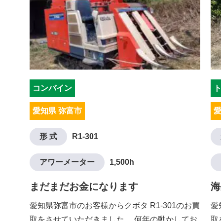
コンバイン
愛知県 弥富市
愛
形 式
R1-301
アワーメーター
1,500h
まだまだお金になります
海
愛知県弥富市のお客様からクボタ R1-301のお買
愛
取をさせていただきました。 何年の動かしてお
取