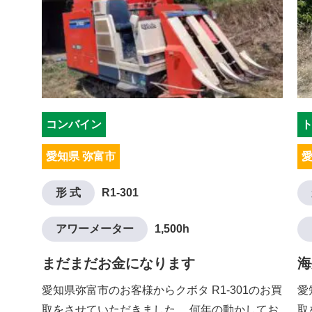
コンバイン
愛知県 弥富市
愛
形 式
R1-301
アワーメーター
1,500h
まだまだお金になります
海
愛知県弥富市のお客様からクボタ R1-301のお買
愛
取をさせていただきました。 何年の動かしてお
取