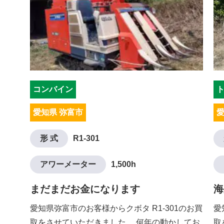
コンバイン
愛知県 弥富市
愛
形 式
R1-301
アワーメーター
1,500h
まだまだお金になります
海
愛知県弥富市のお客様からクボタ R1-301のお買
愛
取をさせていただきました。 何年の動かしてお
取