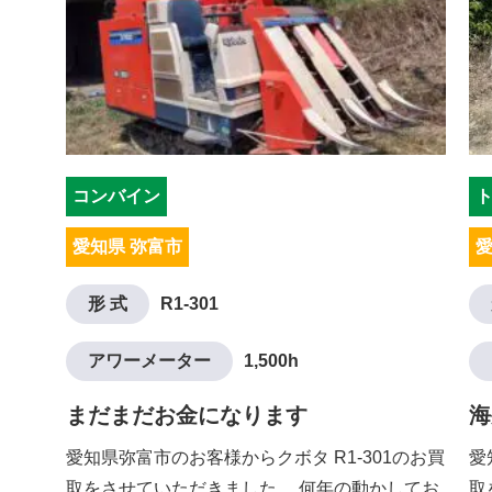
コンバイン
愛知県 弥富市
愛
形 式
R1-301
アワーメーター
1,500h
まだまだお金になります
海
愛知県弥富市のお客様からクボタ R1-301のお買
愛
取をさせていただきました。 何年の動かしてお
取