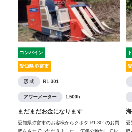
コンバイン
愛知県 弥富市
愛
形 式
R1-301
アワーメーター
1,500h
まだまだお金になります
海
愛知県弥富市のお客様からクボタ R1-301のお買
愛
取をさせていただきました。 何年の動かしてお
取