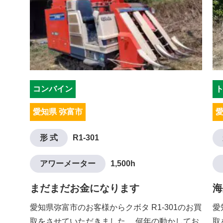
コンバイン
愛知県 弥富市
愛
形 式
R1-301
アワーメーター
1,500h
まだまだお金になります
海
愛知県弥富市のお客様からクボタ R1-301のお買
愛
取をさせていただきました。 何年の動かしてお
取