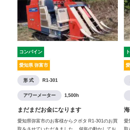
コンバイン
愛知県 弥富市
愛
形 式
R1-301
アワーメーター
1,500h
まだまだお金になります
海
愛知県弥富市のお客様からクボタ R1-301のお買
愛
取をさせていただきました。 何年の動かしてお
取