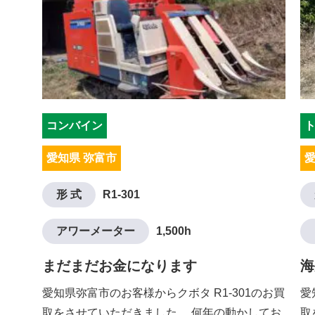
コンバイン
愛知県 弥富市
愛
形 式
R1-301
アワーメーター
1,500h
まだまだお金になります
海
愛知県弥富市のお客様からクボタ R1-301のお買
愛
取をさせていただきました。 何年の動かしてお
取