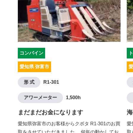
コンバイン
愛知県 弥富市
愛
形 式
R1-301
アワーメーター
1,500h
まだまだお金になります
海
愛知県弥富市のお客様からクボタ R1-301のお買
愛
取をさせていただきました。 何年の動かしてお
取