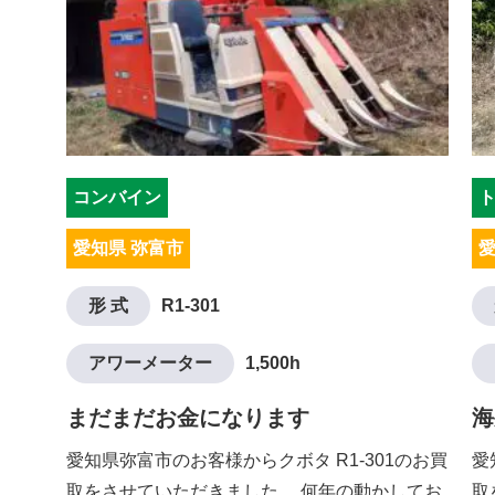
コンバイン
愛知県 弥富市
愛
形 式
R1-301
アワーメーター
1,500h
まだまだお金になります
海
愛知県弥富市のお客様からクボタ R1-301のお買
愛
取をさせていただきました。 何年の動かしてお
取