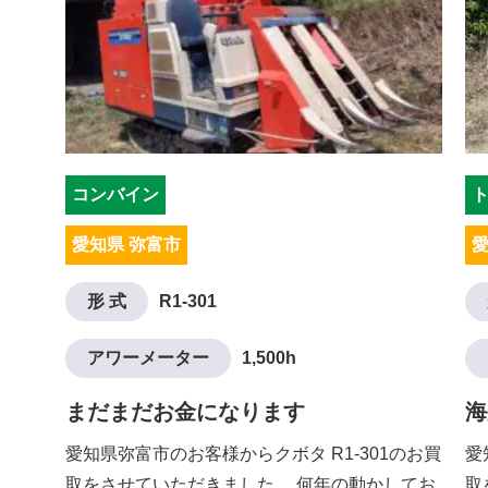
コンバイン
愛知県 弥富市
愛
形 式
R1-301
アワーメーター
1,500h
まだまだお金になります
海
愛知県弥富市のお客様からクボタ R1-301のお買
愛
取をさせていただきました。 何年の動かしてお
取