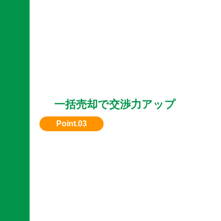
一括売却で交渉力アップ
複数台まとめて売却すると、単体よりも高額査
件が提示されやすくなります。