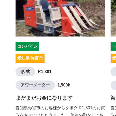
コンバイン
愛知県 弥富市
愛
形 式
R1-301
アワーメーター
1,500h
まだまだお金になります
海
愛知県弥富市のお客様からクボタ R1-301のお買
愛
取をさせていただきました。 何年の動かしてお
取