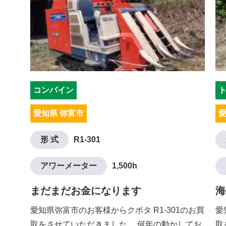
コンバイン
愛知県 弥富市
愛
形 式
R1-301
アワーメーター
1,500h
まだまだお金になります
海
愛知県弥富市のお客様からクボタ R1-301のお買
愛
取をさせていただきました。 何年の動かしてお
取