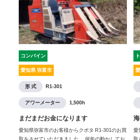
コンバイン
愛知県 弥富市
愛
形 式
R1-301
アワーメーター
1,500h
まだまだお金になります
海
愛知県弥富市のお客様からクボタ R1-301のお買
愛
取をさせていただきました。 何年の動かしてお
取