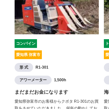
コンバイン
愛知県 弥富市
愛
形 式
R1-301
アワーメーター
1,500h
まだまだお金になります
海
愛知県弥富市のお客様からクボタ R1-301のお買
愛
取をさせていただきました。 何年の動かしてお
取