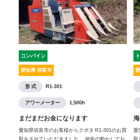
コンバイン
愛知県 弥富市
愛
形 式
R1-301
アワーメーター
1,500h
まだまだお金になります
海
愛知県弥富市のお客様からクボタ R1-301のお買
愛
取をさせていただきました。 何年の動かしてお
取