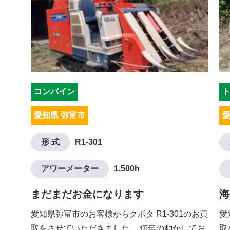
コンバイン
愛知県 弥富市
愛
形 式
R1-301
アワーメーター
1,500h
まだまだお金になります
海
愛知県弥富市のお客様からクボタ R1-301のお買
愛
取をさせていただきました。 何年の動かしてお
取