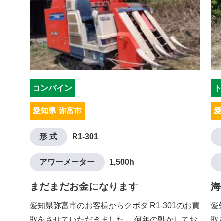
コンバイン
愛知県 弥富市
愛
形 式
R1-301
アワーメーター
1,500h
まだまだお金になります
海
愛知県弥富市のお客様からクボタ R1-301のお買
愛
取をさせていただきました。 何年の動かしてお
取