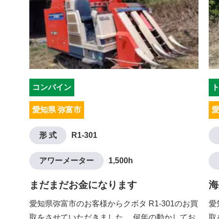
コンバイン
愛知県 弥富市
愛
形 式
R1-301
アワーメーター
1,500h
まだまだお金になります
海
愛知県弥富市のお客様からクボタ R1-301のお買
愛
取をさせていただきました。 何年の動かしてお
取