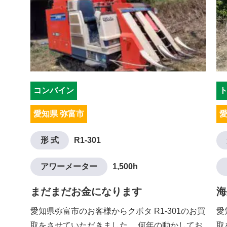
コンバイン
愛知県 弥富市
愛
形 式
R1-301
アワーメーター
1,500h
まだまだお金になります
海
愛知県弥富市のお客様からクボタ R1-301のお買
愛
取をさせていただきました。 何年の動かしてお
取