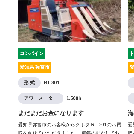
コンバイン
愛知県 弥富市
愛
形 式
R1-301
アワーメーター
1,500h
まだまだお金になります
海
愛知県弥富市のお客様からクボタ R1-301のお買
愛
取をさせていただきました。 何年の動かしてお
取