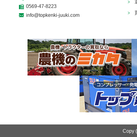
0569-47-8223
info@topkenki-juuki.com
Copy 