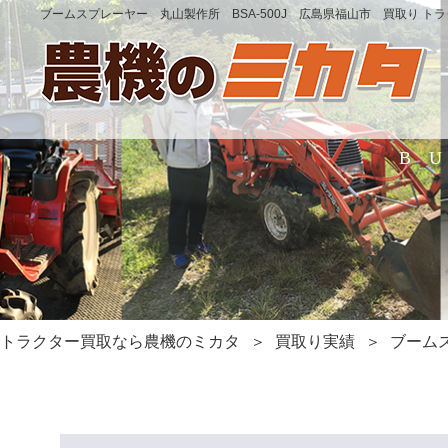
ブームスプレーヤー 丸山製作所 BSA-500J 広島県福山市 買取り ト
B
トラクター買取なら農機のミカタ
買取り実績
ブームス