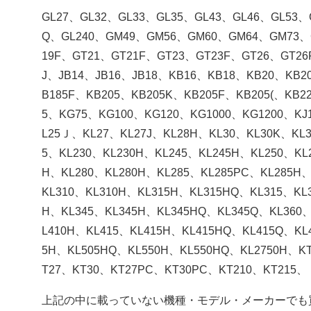
GL27、GL32、GL33、GL35、GL43、GL46、GL53、G
Q、GL240、GM49、GM56、GM60、GM64、GM73、
19F、GT21、GT21F、GT23、GT23F、GT26、GT26F
J、JB14、JB16、JB18、KB16、KB18、KB20、KB2
B185F、KB205、KB205K、KB205F、KB205(、KB2
5、KG75、KG100、KG120、KG1000、KG1200、KJ
L25Ｊ、KL27、KL27J、KL28H、KL30、KL30K、KL
5、KL230、KL230H、KL245、KL245H、KL250、KL
H、KL280、KL280H、KL285、KL285PC、KL285H、
KL310、KL310H、KL315H、KL315HQ、KL315、KL
H、KL345、KL345H、KL345HQ、KL345Q、KL360
L410H、KL415、KL415H、KL415HQ、KL415Q、KL
5H、KL505HQ、KL550H、KL550HQ、KL2750H、K
T27、KT30、KT27PC、KT30PC、KT210、KT215、
上記の中に載っていない機種・モデル・メーカーでも